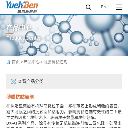
EN
产品中心
Product Center
首页
>
产品中心
>
薄膜抗黏连剂
查看产品分类
薄膜抗黏连剂
在树脂里添加有机球形微粒子后，能在薄膜上形成粗糙的表面，
减少薄膜之间的接触面和粘附力。影响抗黏连剂有效性的三个最
主要的因素：粒径大小、表面粒子数量和粒径分布。
BX-AT系列产品，除具有传统无机抗黏连剂如二氧化硅、硅藻土